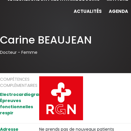
ACTUALITÉS
AGENDA
Carine BEAUJEAN
Docteur -
Femme
COMPÉTENCES
COMPLÉMENTAIRES
Electrocardiogramme,
Épreuves
fonctionnelles
respir
Adresse
Ne prends pas de nouveaux patients