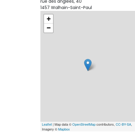
rue des anglées, 40
1457 Walhain-Saint-Paul
+
−
Leaflet
| Map data ©
OpenStreetMap
contributors,
CC-BY-SA
,
Imagery ©
Mapbox