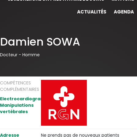
ACTUALITÉS
AGENDA
Damien SOWA
Docteur -
Homme
COMPÉTENCES
COMPLÉMENTAIRES
Electrocardiogramme,
Manipulations
vertébrales
Adresse
Ne prends pas de nouveaux patients