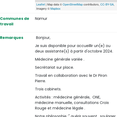
Leaflet
| Map data ©
OpenStreetMap
contributors,
CC-BY-SA
,
Imagery ©
Mapbox
Communes de
Namur
travail
Remarques
Bonjour,
Je suis disponible pour accueillir un(e) ou
deux assistante(s) à partir d'octobre 2024.
Médecine générale variée .
Secrétariat sur place.
Travail en collaboration avec le Dr Piron
Pierre.
Trois cabinets.
Activités : médecine générale, ONE,
médecine manuelle, consultations Croix
Rouge et médecine légale .
Notre philosophie :" guérir souvent, soulager